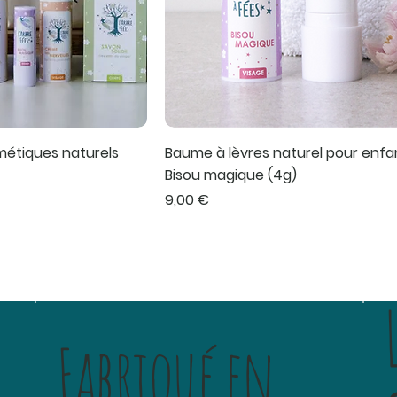
métiques naturels
Baume à lèvres naturel pour enfa
Bisou magique (4g)
ionnel
Prix
9,00 €
Fabriqué en