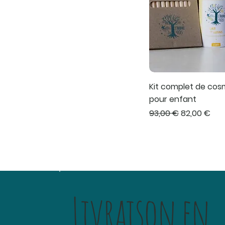
Kit complet de cos
pour enfant
Prix original
Prix promot
93,00 €
82,00 €
Livraison en