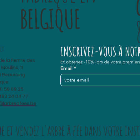
BELGIQUE
INSCRIVEZ-VOUS À NOTR
CT
de la Ferme des
Et obtenez -10% lors de votre premi
 Moulins, 11
Email
*
 Beauraing
ique
61 58 89 25
483 24 04 77
@larbreafees.be
e et vendez
l'arbre à fée
dans votre inst