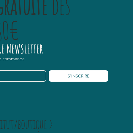
gratuite
dès
80€
E NEWSLETTER
ère commande
S'INSCRIRE
itut/boutique >