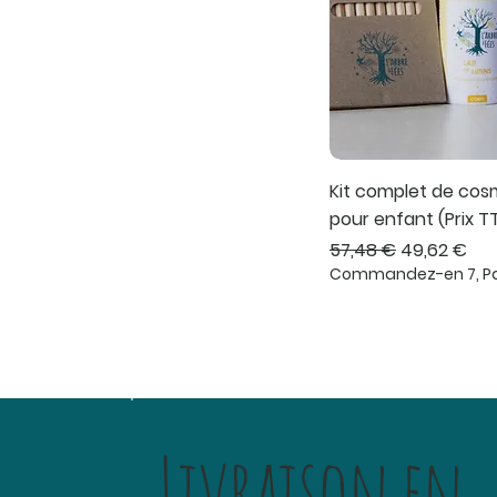
Kit complet de cos
pour enfant (Prix T
Prix original
Prix promot
57,48 €
49,62 €
Commandez-en 7, Pa
Livraison en