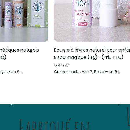
métiques naturels
Baume à lèvres naturel pour enfa
TC)
Bisou magique (4g) - (Prix TTC)
ionnel
Prix
5,45 €
yez-en 6 !
Commandez-en 7, Payez-en 6 !
Fabriqué en