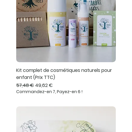
Kit complet de cosmétiques naturels pour
enfant (Prix TTC)
Prix original
Prix promotionnel
57,48 €
49,62 €
Commandez-en 7, Payez-en 6 !