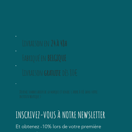
Livraison en
24 à 48h
Fabriqué en
BELGIQUE
Livraison
gratuite
dès 80€
Devenez ambassadeur
de la marque et vendez
l'arbre à fée
dans votre
institut/boutique >
INSCRIVEZ-VOUS À NOTRE NEWSLETTER
Et obtenez -10% lors de votre première 