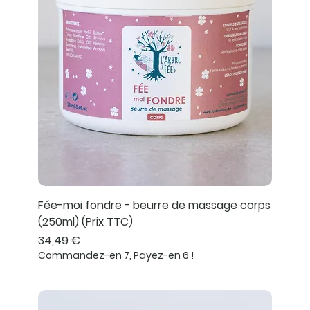
Fée-moi fondre - beurre de massage corps
(250ml) (Prix TTC)
Prix
34,49 €
Commandez-en 7, Payez-en 6 !