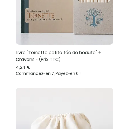
Livre "Toinette petite fée de beauté" +
Crayons - (Prix TTC)
Prix
4,24 €
Commandez-en 7, Payez-en 6 !