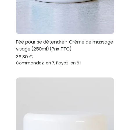
Fée pour se détendre - Crème de massage
visage (250ml) (Prix TTC)
Prix
36,30 €
Commandez-en 7, Payez-en 6 !