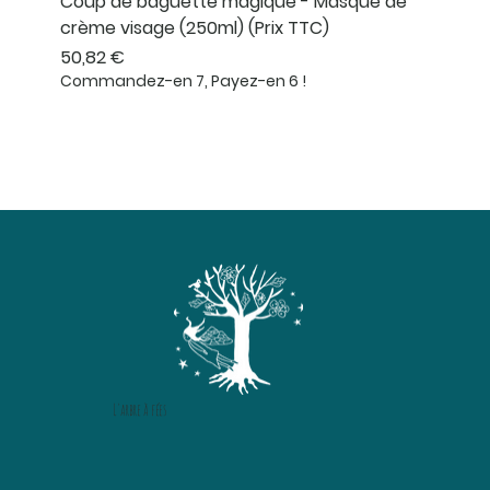
Coup de baguette magique - Masque de
crème visage (250ml) (Prix TTC)
Prix
50,82 €
Commandez-en 7, Payez-en 6 !
L'arbre à fées