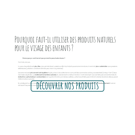
Pourquoi faut-il utiliser des produits naturels
pour le visage des enfants ?
Parce que ça sent bon et que ça rend la peau toute douce ?
Oui mais pas que...
La peau des enfants est
plus fine
, plus perméable et possède un film hydrolipidique encore immature, la rendant
plus vulnérable
aux agressions
extérieures (pollution, variations climatiques, micro-organismes).
Les soins naturels
préservent cet équilibre
fragile grâce à des actifs dermo-compatibles comme les acides gras essentiels (oméga-6 et 9) issus
des huiles végétales, qui
renforcent la barrière cutanée
et préviennent la déshydratation. Contrairement aux cosmétiques conventionnels, ils
évitent les perturbateurs endocriniens
et agents irritants (parabènes, sulfates, parfums synthétiques), limitant ainsi les réactions allergiques et
l’inflammation cutanée.
DÉCOUVRIR NOS PRODUITS
En privilégiant un soin naturel du visage pour enfants, vous favorisez une
approche respectueuse de la peau
et de l’
environnement
, tout en
réduisant l’exposition aux substances potentiellement nocives.