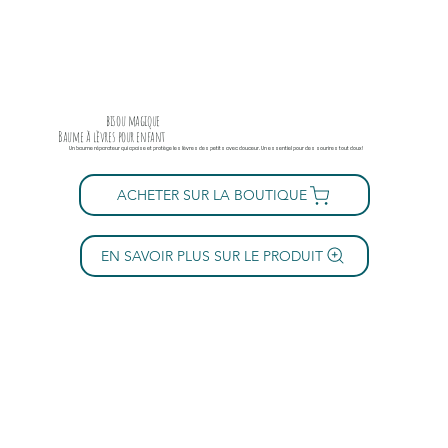
bisou magique
Baume à lèvres pour enfant
Un baume réparateur qui apaise et protège les lèvres des petits avec douceur. Un essentiel pour des sourires tout doux !
ACHETER SUR LA BOUTIQUE
EN SAVOIR PLUS SUR LE PRODUIT