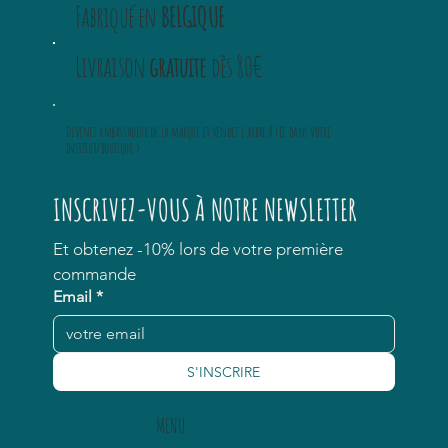
Fabriqué en
BELGIQUE
Livraison
gratuite
dès 80€
Devenez ambassadeur
de la marque et vendez
l'arbre à fée
dans votre
institut/boutique >
INSCRIVEZ-VOUS À NOTRE NEWSLETTER
Et obtenez -10% lors de votre première 
commande
Email
*
S'INSCRIRE
MENU