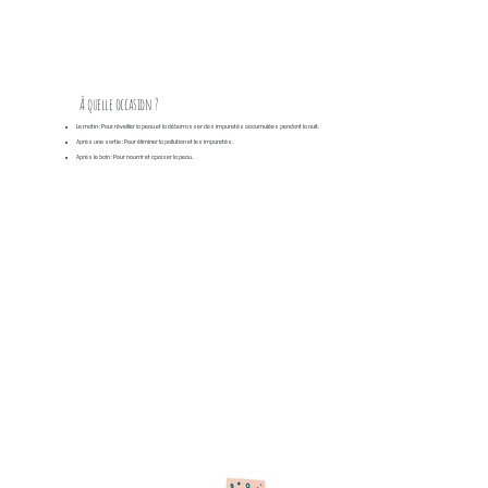
À quelle occasion ?
Le matin
: Pour réveiller la peau et la débarrasser des impuretés accumulées pendant la nuit.
Après une sortie
: Pour éliminer la pollution et les impuretés.
Après le bain
: Pour nourrir et apaiser la peau.