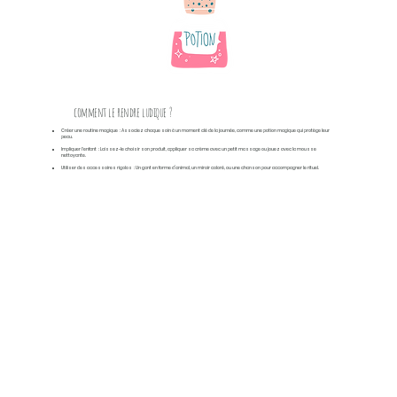
comment le rendre ludique ?
Créer une routine magique
: Associez chaque soin à un moment clé de la journée, comme une potion magique qui protège leur
peau.
Impliquer l'enfant
: Laissez-le choisir son produit, appliquer sa crème avec un petit massage ou jouez avec la mousse
nettoyante.
Utiliser des accessoires rigolos
: Un gant en forme d’animal, un miroir coloré, ou une chanson pour accompagner le rituel.