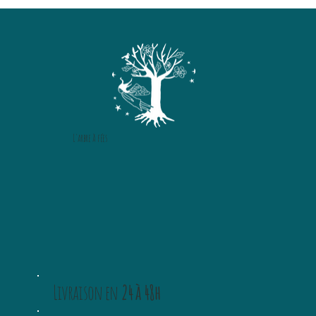
L'arbre à fées
Livraison en
24 à 48h