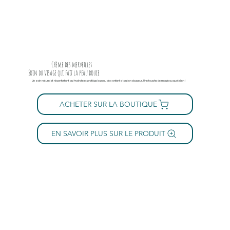
Crème des merveilles
Soin du visage qui fait la peau douce
Un soin naturel et réconfortant qui hydrate et protège la peau des enfants tout en douceur. Une touche de magie au quotidien !
ACHETER SUR LA BOUTIQUE
EN SAVOIR PLUS SUR LE PRODUIT