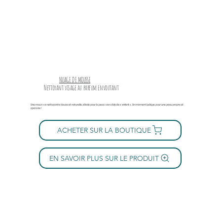
NUAGE DE MOUSSE
Nettoyant visage au parfum envoutant
Une mousse nettoyante douce et naturelle, idéale pour la peau sensible des enfants. Un moment ludique pour une peau propre et
apaisée !
ACHETER SUR LA BOUTIQUE
EN SAVOIR PLUS SUR LE PRODUIT