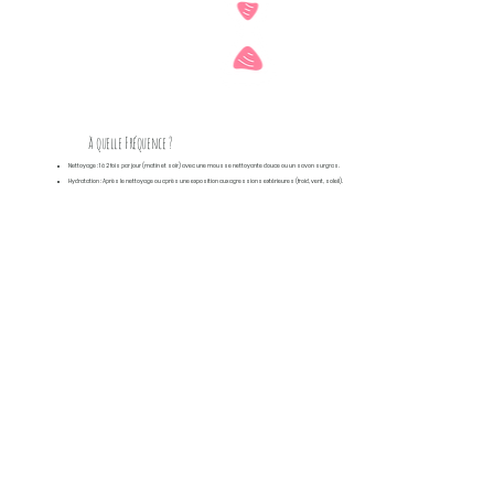
à quelle Fréquence ?
Nettoyage :
1 à 2 fois par jour (matin et soir) avec une mousse nettoyante douce ou un savon surgras.
Hydratation :
Après le nettoyage ou après une exposition aux agressions extérieures (froid, vent, soleil).