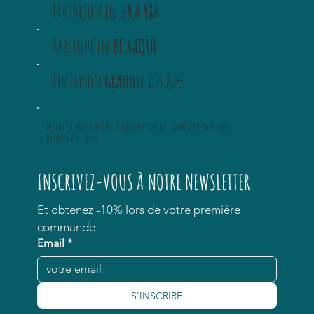
Livraison en
24 à 48h
Fabriqué en
BELGIQUE
Livraison
gratuite
dès 80€
Devenez ambassadeur
de la marque et vendez
l'arbre à fée
dans votre
institut/boutique >
INSCRIVEZ-VOUS À NOTRE NEWSLETTER
Et obtenez -10% lors de votre première 
commande
Email
*
S'INSCRIRE