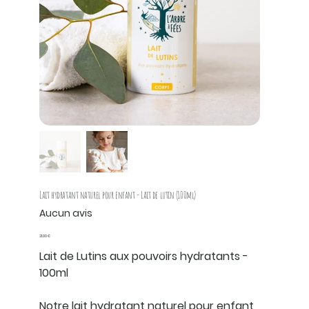
Lait hydratant naturel pour enfant - Lait de lutin (100ml)
Aucun avis
Prix
21,00 €
Lait de Lutins aux pouvoirs hydratants -
100ml
Notre lait hydratant naturel pour enfant,