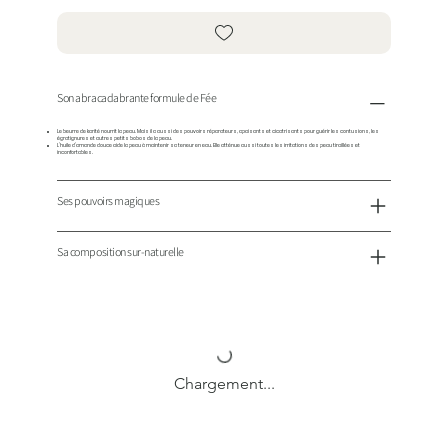
Son abracadabrante formule de Fée
Le beurre de karité nourrit la peau. Mais il a aussi des pouvoirs réparateurs, apaisants et cicatrisants pour guérir les contusions, les
égratignures et autres petits bobos de la peau.
L’huile d’amande douce aide la peau à maintenir sa teneur en eau. Elle atténue aussi toutes les irritations des peau tiraillées et
inconfortables.
Ses pouvoirs magiques
Sa composition sur-naturelle
Chargement...