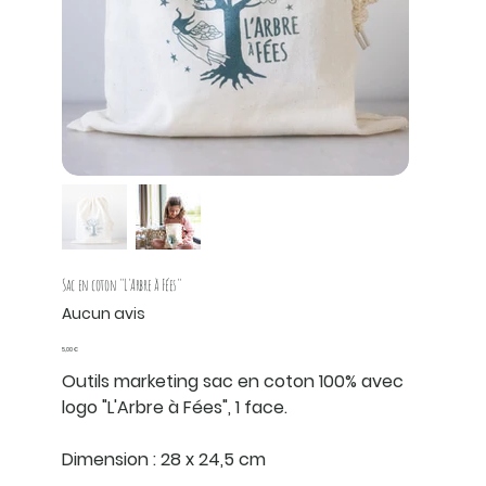
Sac en coton "L'Arbre à Fées"
Aucun avis
Prix
5,00 €
Outils marketing sac en coton 100% avec
logo "L'Arbre à Fées", 1 face.
Dimension : 28 x 24,5 cm