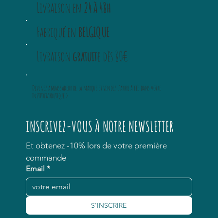
Livraison en
24 à 48h
Fabriqué en
BELGIQUE
Livraison
gratuite
dès 80€
Devenez ambassadeur
de la marque et vendez
l'arbre à fée
dans votre
institut/boutique >
INSCRIVEZ-VOUS À NOTRE NEWSLETTER
Et obtenez -10% lors de votre première 
commande
Email
*
S'INSCRIRE