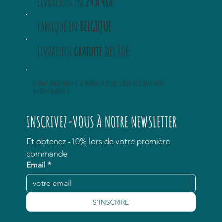
Livraison en
24 à 48h
Fabriqué en
BELGIQUE
Livraison
gratuite
dès 80€
Devenez ambassadeur
de la marque et vendez
l'arbre à fée
dans votre
institut/boutique >
INSCRIVEZ-VOUS À NOTRE NEWSLETTER
Et obtenez -10% lors de votre première 
commande
Email
*
S'INSCRIRE