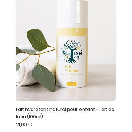
Lait hydratant naturel pour enfant - Lait de
lutin (100ml)
Prix
21,00 €