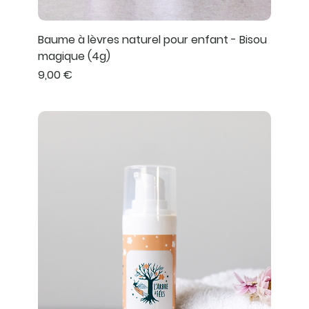
Baume à lèvres naturel pour enfant - Bisou
magique (4g)
Prix
9,00 €